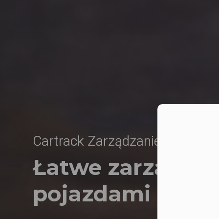
Moż
Cartrack Zarządzanie Flotą
Łatwe zarządzan
pojazdami