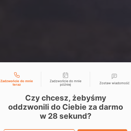
liwości kontaktu
Zadzwońcie do mnie
Zadzwońcie do mnie
Zostaw wiadomość
teraz
później
ie
Czy chcesz, żebyśmy
oddzwonili do Ciebie za darmo
w
28
sekund?