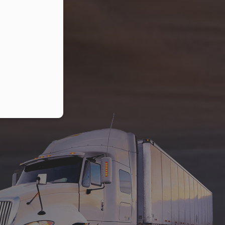
lefonu w formacie E164